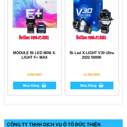
MODULE BI LED MINI X-
Bi Led X-LIGHT V30 Ultra
LIGHT F+ MAX
2022 5000K
4.500.000₫
11.000.000₫
Mua Hàng
Mua Hàng
CÔNG TY TNHH DỊCH VỤ Ô TÔ ĐỨC THIỆN