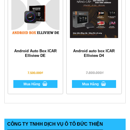
Android Auto Box ICAR
Android auto box ICAR
Elliview DE
Elliview D4
7.800.000₫
7.500.000₫
Mua Hàng
Mua Hàng
CÔNG TY TNHH DỊCH VỤ Ô TÔ ĐỨC THIỆN